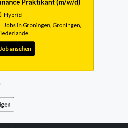
inance Praktikant (m/w/d)
Hybrid
Jobs in Groningen
,
Groningen
,
iederlande
Job ansehen
n
igen