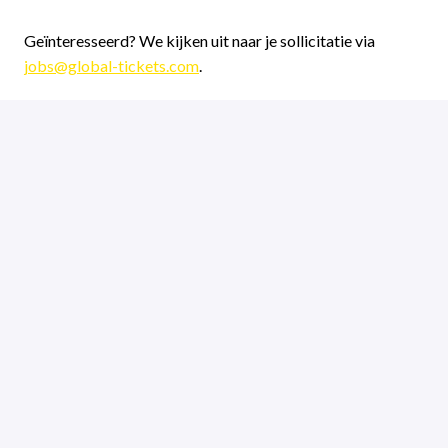
Geïnteresseerd? We kijken uit naar je sollicitatie via
jobs@global-tickets.com
.
Hybride
Jobs in Groningen
,
Groningen
,
Nederland
Motorsport
Solliciteren
of