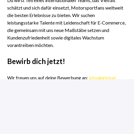
Du wirst Teil eines internationalen Teams, das Vielfalt
schätzt und sich dafür einsetzt, Motorsportfans weltweit
die besten Erlebnisse zu bieten. Wir suchen
leistungsstarke Talente mit Leidenschaft für E-Commerce,
die gemeinsam mit uns neue Maßstäbe setzen und
Kundenzufriedenheit sowie digitales Wachstum
vorantreiben möchten.
Bewirb dich jetzt!
Wir freuen uns auf deine Bewerbung an:
jobs@global-
tickets.com
.
Hybrid
Jobs in Groningen
,
Groningen
,
Niederlande
Motorsport