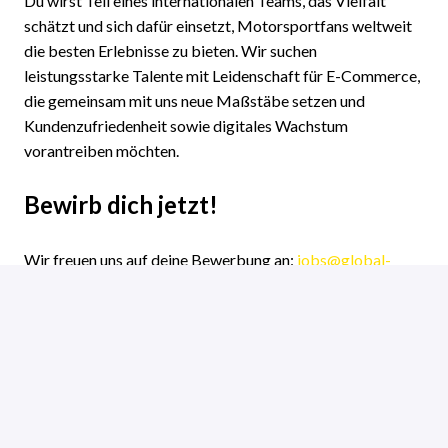
Du wirst Teil eines internationalen Teams, das Vielfalt
schätzt und sich dafür einsetzt, Motorsportfans weltweit
die besten Erlebnisse zu bieten. Wir suchen
leistungsstarke Talente mit Leidenschaft für E-Commerce,
die gemeinsam mit uns neue Maßstäbe setzen und
Kundenzufriedenheit sowie digitales Wachstum
vorantreiben möchten.
Bewirb dich jetzt!
Wir freuen uns auf deine Bewerbung an:
jobs@global-
tickets.com
.
Hybrid
Jobs in Groningen
,
Groningen
,
Niederlande
Motorsport