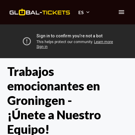
Saltar
al
ES
Inicio
contenido
Trabajos 
emocionantes en 
Groningen - 

¡Únete a 
Nuestro 
Equipo!